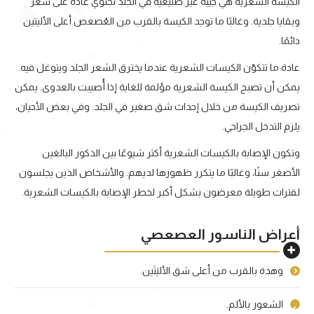
الكيسة الشعرية هي جيبة غير طبيعية في الجلد تحتوي عادةً على شعر
وبقايا جلدية. وغالبًا ما توجد الكيسة بالقرب من العُصعص أعلى الأليتين
دائمًا.
عادة ما تتكوّن الكيسات الشعرية عندما يخترق الشعر الجلد ويتوغل فيه.
يمكن أن تصبح الكيسة الشعرية مؤلمة للغاية إذا أُصيبت بالعدوى. يمكن
تصريف الكيسة من خلال إحداث شق صغير في الجلد. وفي بعض الأحيان،
يلزم التدخل الجراحي.
وتكون الإصابة بالكيسات الشعرية أكثر شيوعًا بين الذكور البالغين
الأصغر سنًا، وغالبًا ما يتكرر ظهورها لديهم. والأشخاص الذين يجلسون
لفترات طويلة معرضون بشكل أكبر لخطر الإصابة بالكيسات الشعرية.
أعراض الناسور العصعصي
وهدة بالقرب من أعلى شق الأليَتَين.
الشعور بالألم.