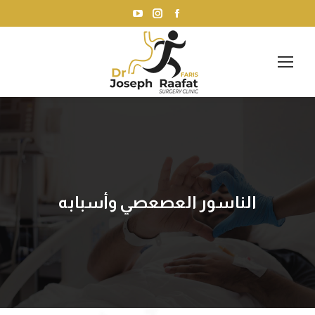
YouTube
Instagram
Facebook
page
page
page
opens
opens
opens
in
in
in
new
new
new
window
window
window
الناسور العصعصي وأسبابه